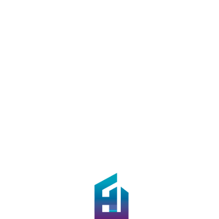
Loa
din
g...